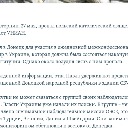
 вторник, 27 мая, пропал польский католический свящ
ает УНИАН.
л в Донецк для участия в ежедневной межконфессион
ир в Украине, которая должна была состояться наканун
титуции. Однако около полудня связь с ним пропала.
жденной информации, отца Павла удерживают предст
ашенной Донецкой народной республики в здании СБУ
сутки не может связаться с группой своих наблюдател
. Власти Украины уже начали их поиски. В группе – ч
члена специальной наблюдательной миссии ОБСЕ, это
и Турции, Эстонии, Дании и Швейцарии. Они занимал
ониторингом обстановки к востоку от Донецка.