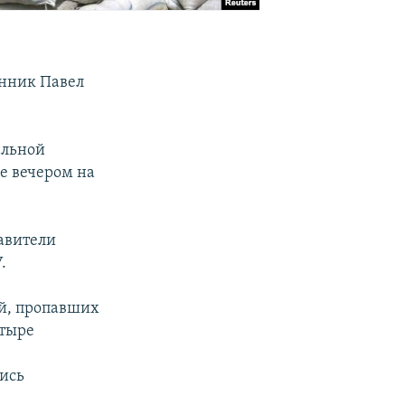
енник Павел
альной
е вечером на
авители
.
ей, пропавших
етыре
ись