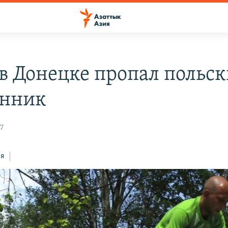
в Донецке пропал польс
енник
37
ся