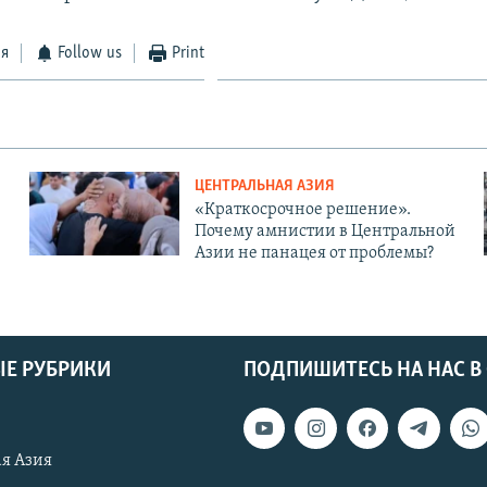
ся
Follow us
Print
ЦЕНТРАЛЬНАЯ АЗИЯ
«Краткосрочное решение».
Почему амнистии в Центральной
Азии не панацея от проблемы?
Е РУБРИКИ
ПОДПИШИТЕСЬ НА НАС В
я Азия