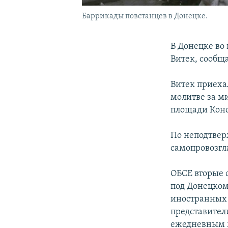
Баррикады повстанцев в Донецке.
В Донецке во
Витек, сообщ
Витек приеха
молитве за м
площади Конс
По неподтвер
самопровозгл
ОБСЕ вторые 
под Донецком
иностранных 
представител
ежедневным м