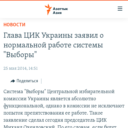
Доступность
ссылок
Вернуться
НОВОСТИ
к
ЦЕНТРАЛЬНАЯ АЗИЯ
Глава ЦИК Украины заявил о
основному
НОВОСТИ
КАЗАХСТАН
содержанию
нормальной работе системы
ВОЙНА В УКРАИНЕ
Вернутся
КЫРГЫЗСТАН
"Выборы"
к
НА ДРУГИХ ЯЗЫКАХ
УЗБЕКИСТАН
главной
25 мая 2014, 14:51
ТАДЖИКИСТАН
ҚАЗАҚША
навигации
ПОДПИШИТЕСЬ НА НАС В СОЦСЕТЯХ
Вернутся
Поделиться
КЫРГЫЗЧА
к
Система "Выборы" Центральной избирательной
ЎЗБЕКЧА
поиску
комиссии Украины является абсолютно
ТОҶИКӢ
Все сайты РСЕ/РС
функциональной, однако в комиссии не исключают
попыток препятствования ее работе. Такое
TÜRKMENÇE
заявление сделал сегодня председатель ЦИК
Михаил Охендовский. По его словам, если будут