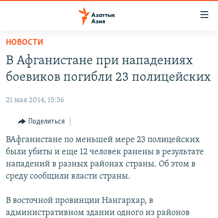
Доступность
ссылок
Вернуться
НОВОСТИ
к
ЦЕНТРАЛЬНАЯ АЗИЯ
В Афганистане при нападениях
основному
НОВОСТИ
КАЗАХСТАН
содержанию
боевиков погибли 23 полицейских
ВОЙНА В УКРАИНЕ
Вернутся
КЫРГЫЗСТАН
к
21 мая 2014, 15:36
НА ДРУГИХ ЯЗЫКАХ
УЗБЕКИСТАН
главной
Поделиться
ТАДЖИКИСТАН
ҚАЗАҚША
навигации
ПОДПИШИТЕСЬ НА НАС В СОЦСЕТЯХ
Вернутся
ВАфганистане по меньшей мере 23 полицейских
КЫРГЫЗЧА
к
были убиты и еще 12 человек ранены в результате
ЎЗБЕКЧА
поиску
нападений в разных районах страны. Об этом в
ТОҶИКӢ
Все сайты РСЕ/РС
среду сообщили власти страны.
TÜRKMENÇE
В восточной провинции Нангархар, в
административном здании одного из районов