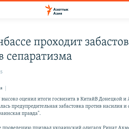
нбассе проходит забасто
в сепаратизма
15
ся
 высоко оценил итоги госвизита в КитайВ Донецкой и
алась предупредительная забастовка против насилия и 
раинская правда".
е проведению призвал украинский олигарх Ринат Ахм