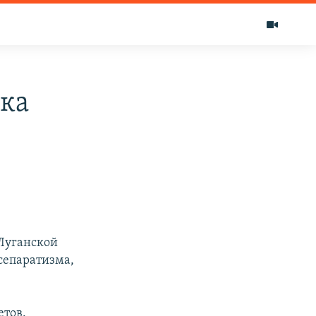
вка
 Луганской
сепаратизма,
етов.