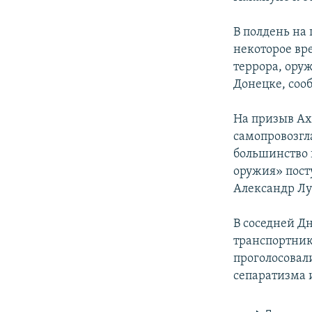
В полдень на
некоторое вр
террора, оруж
Донецке, соо
На призыв Ах
самопровозгл
большинство 
оружия» пост
Александр Лу
В соседней Д
транспортник
проголосовал
сепаратизма 