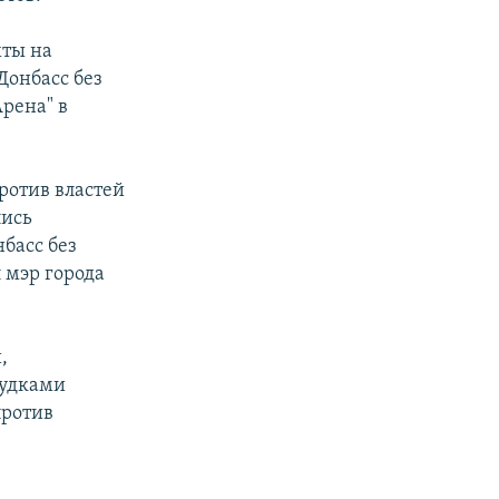
хты на
Донбасс без
Арена" в
ротив властей
лись
басс без
 мэр города
,
гудками
против