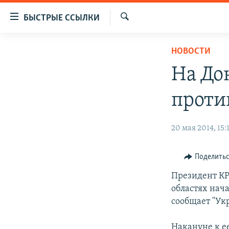
Доступность
БЫСТРЫЕ ССЫЛКИ
ссылок
Искать
Вернуться
ЦЕНТРАЛЬНАЯ АЗИЯ
НОВОСТИ
к
НОВОСТИ
КАЗАХСТАН
основному
На До
содержанию
ВОЙНА В УКРАИНЕ
КЫРГЫЗСТАН
Вернутся
проти
НА ДРУГИХ ЯЗЫКАХ
УЗБЕКИСТАН
к
главной
ТАДЖИКИСТАН
ҚАЗАҚША
20 мая 2014, 15:
навигации
КЫРГЫЗЧА
Вернутся
к
ЎЗБЕКЧА
Поделить
поиску
ТОҶИКӢ
Президент КР
областях нач
TÜRKMENÇE
сообщает "Ук
Накануне к е