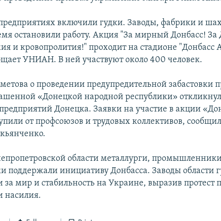
 предприятиях включили гудки. Заводы, фабрики и ша
емя остановили работу. Акция "За мирный Донбасс! За 
ия и кровопролития!" проходит на стадионе "Донбасс 
бщает УНИАН. В ней участвуют около 400 человек.
метова о проведении предупредительной забастовки п
ашенной «Донецкой народной республики» откликну
предприятий Донецка. Заявки на участие в акции «Дон
упили от профсоюзов и трудовых коллективов, сообщил
кьянченко.
непропетровской области металлурги, промышленники
и поддержали инициативу Донбасса. Заводы области 
и за мир и стабильность на Украине, выразив протест 
и насилия.