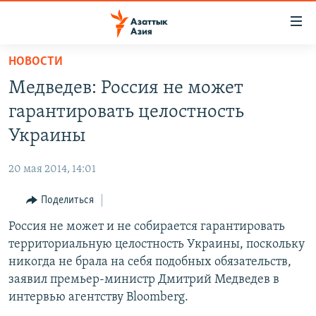
Доступность
ссылок
Вернуться
НОВОСТИ
к
ЦЕНТРАЛЬНАЯ АЗИЯ
Медведев: Россия не может
основному
НОВОСТИ
КАЗАХСТАН
содержанию
гарантировать целостность
ВОЙНА В УКРАИНЕ
Вернутся
КЫРГЫЗСТАН
Украины
к
НА ДРУГИХ ЯЗЫКАХ
УЗБЕКИСТАН
главной
20 мая 2014, 14:01
ТАДЖИКИСТАН
ҚАЗАҚША
навигации
ПОДПИШИТЕСЬ НА НАС В СОЦСЕТЯХ
Вернутся
Поделиться
КЫРГЫЗЧА
к
Россия не может и не собирается гарантировать
ЎЗБЕКЧА
поиску
территориальную целостность Украины, поскольку
ТОҶИКӢ
Все сайты РСЕ/РС
никогда не брала на себя подобных обязательств,
заявил премьер-министр Дмитрий Медведев в
TÜRKMENÇE
интервью агентству Bloomberg.