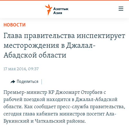
Доступность
ссылок
Вернуться
НОВОСТИ
к
ЦЕНТРАЛЬНАЯ АЗИЯ
Глава правительства инспектирует
основному
НОВОСТИ
КАЗАХСТАН
содержанию
месторождения в Джалал-
ВОЙНА В УКРАИНЕ
Вернутся
КЫРГЫЗСТАН
Абадской области
к
НА ДРУГИХ ЯЗЫКАХ
УЗБЕКИСТАН
главной
17 мая 2014, 09:37
ТАДЖИКИСТАН
ҚАЗАҚША
навигации
ПОДПИШИТЕСЬ НА НАС В СОЦСЕТЯХ
Вернутся
Поделиться
КЫРГЫЗЧА
к
Премьер-министр КР Джоомарт Оторбаев с
ЎЗБЕКЧА
поиску
рабочей поездкой находится в Джалал-Абадской
ТОҶИКӢ
Все сайты РСЕ/РС
области. Как сообщает пресс-служба правительства,
сегодня глава кабинета министров посетит Ала-
TÜRKMENÇE
Букинский и Чаткальский районы.