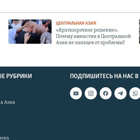
ЦЕНТРАЛЬНАЯ АЗИЯ
«Краткосрочное решение».
Почему амнистии в Центральной
Азии не панацея от проблемы?
Е РУБРИКИ
ПОДПИШИТЕСЬ НА НАС В
я Азия
века