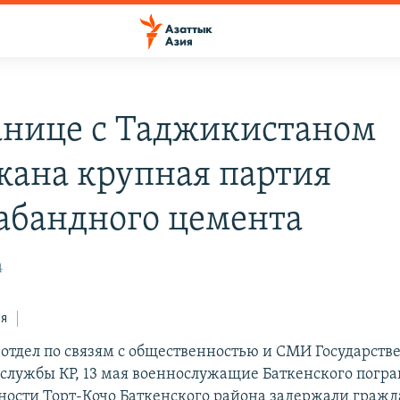
анице с Таджикистаном
жана крупная партия
абандного цемента
4
ся
 отдел по связям с общественностью и СМИ Государств
службы КР, 13 мая военнослужащие Баткенского погр
тности Торт-Кочо Баткенского района задержали гражд