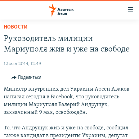
Доступность
ссылок
Вернуться
НОВОСТИ
к
ЦЕНТРАЛЬНАЯ АЗИЯ
Руководитель милиции
основному
НОВОСТИ
КАЗАХСТАН
содержанию
Мариуполя жив и уже на свободе
ВОЙНА В УКРАИНЕ
Вернутся
КЫРГЫЗСТАН
к
12 мая 2014, 12:49
НА ДРУГИХ ЯЗЫКАХ
УЗБЕКИСТАН
главной
Поделиться
ТАДЖИКИСТАН
ҚАЗАҚША
навигации
ПОДПИШИТЕСЬ НА НАС В СОЦСЕТЯХ
Вернутся
Министр внутренних дел Украины Арсен Аваков
КЫРГЫЗЧА
к
написал сегодня в Facebook, что руководитель
ЎЗБЕКЧА
поиску
милиции Мариуполя Валерий Андрущук,
ТОҶИКӢ
Все сайты РСЕ/РС
захваченный 9 мая, освобождён.
TÜRKMENÇE
То, что Андрущук жив и уже на свободе, сообщил
также кандидат в президенты Украины, депутат