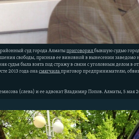
 районный суд города Алматы
приговорил
бывшую судью город
шения свободы, признав ее виновной в вынесении заведомо 
тняя судья была взята под стражу в связи с уголовным делом 
усте 2013 года она
смягчила
приговор предпринимателю, обвиня
емисова (слева) и ее адвокат Владимир Попов. Алматы, 5 мая 2