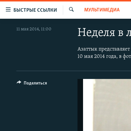
Доступность
МУЛЬТИМЕДИА
БЫСТРЫЕ ССЫЛКИ
ссылок
Искать
Вернуться
ЦЕНТРАЛЬНАЯ АЗИЯ
11 мая 2014, 11:00
Неделя в л
к
НОВОСТИ
КАЗАХСТАН
основному
содержанию
ВОЙНА В УКРАИНЕ
КЫРГЫЗСТАН
Азаттык представляет
Вернутся
10 мая 2014 года, в фо
НА ДРУГИХ ЯЗЫКАХ
УЗБЕКИСТАН
к
главной
ТАДЖИКИСТАН
ҚАЗАҚША
навигации
КЫРГЫЗЧА
Вернутся
Поделиться
к
ЎЗБЕКЧА
поиску
ТОҶИКӢ
TÜRKMENÇE