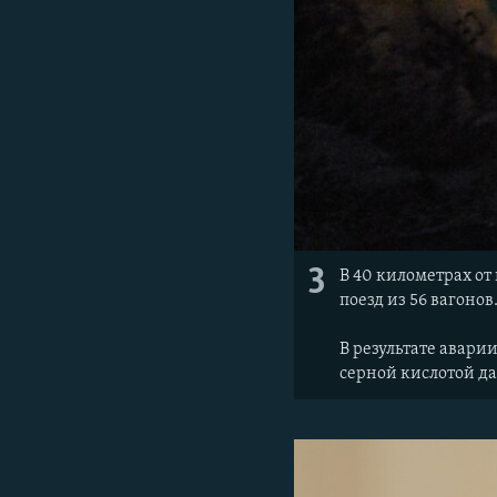
3
В 40 километрах от
поезд из 56 вагонов
В результате авари
серной кислотой да