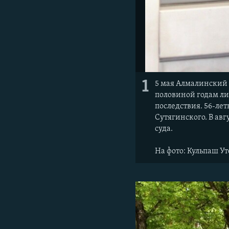
1
5 мая Алмалинский
половиной годам ли
последствия. 56-ле
Сутягинского. В авг
суда.
На фото: Кульпаш Ут