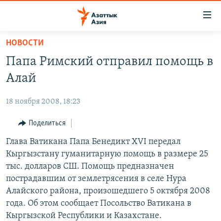
Доступность
ссылок
Вернуться
НОВОСТИ
к
ЦЕНТРАЛЬНАЯ АЗИЯ
Папа Римский отправил помощь в
основному
НОВОСТИ
КАЗАХСТАН
содержанию
Алай
ВОЙНА В УКРАИНЕ
Вернутся
КЫРГЫЗСТАН
к
18 ноября 2008, 18:23
НА ДРУГИХ ЯЗЫКАХ
УЗБЕКИСТАН
главной
Поделиться
ТАДЖИКИСТАН
ҚАЗАҚША
навигации
ПОДПИШИТЕСЬ НА НАС В СОЦСЕТЯХ
Вернутся
Глава Ватикана Папа Бенедикт XVI передал
КЫРГЫЗЧА
к
Кыргызстану гуманитарную помощь в размере 25
ЎЗБЕКЧА
поиску
тыс. долларов СШ. Помощь предназначен
ТОҶИКӢ
Все сайты РСЕ/РС
пострадавшим от землетрясения в селе Нура
Алайского района, произошедшего 5 октября 2008
TÜRKMENÇE
года. Об этом сообщает Посольство Ватикана в
Кыргызской Республики и Казахстане.