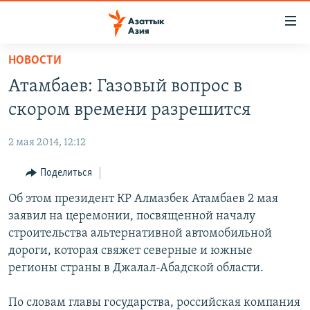
Доступность
ссылок
Вернуться
НОВОСТИ
к
ЦЕНТРАЛЬНАЯ АЗИЯ
Атамбаев: Газовый вопрос в
основному
НОВОСТИ
КАЗАХСТАН
содержанию
скором времени разрешится
ВОЙНА В УКРАИНЕ
Вернутся
КЫРГЫЗСТАН
к
2 мая 2014, 12:12
НА ДРУГИХ ЯЗЫКАХ
УЗБЕКИСТАН
главной
Поделиться
ТАДЖИКИСТАН
ҚАЗАҚША
навигации
ПОДПИШИТЕСЬ НА НАС В СОЦСЕТЯХ
Вернутся
Об этом президент КР Алмазбек Атамбаев 2 мая
КЫРГЫЗЧА
к
заявил на церемонии, посвященной началу
ЎЗБЕКЧА
поиску
строительства альтернативной автомобильной
ТОҶИКӢ
Все сайты РСЕ/РС
дороги, которая свяжет северные и южные
регионы страны в Джалал-Абадской области.
TÜRKMENÇE
По словам главы государства, российская компания