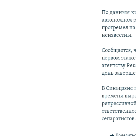
По данным ки
автономном р
прогремел на
неизвестны.
Сообщается, ч
первом этаже
агентству Reu
день заверше
В Синьцзяне 
времени выра
репрессивной
ответственнос
сепаратистов
Поделить