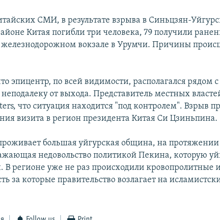
тайских СМИ, в результате взрыва в Синьцзян-Уйгур
айоне Китая погибли три человека, 79 получили ранен
 железнодорожном вокзале в Урумчи. Причины проис
то эпицентр, по всей видимости, располагался рядом 
 неподалеку от выхода. Представитель местных власте
ters, что ситуация находится "под контролем". Взрыв п
ния визита в регион президента Китая Си Цзиньпина.
проживает большая уйгурская община, на протяжении
жающая недовольство политикой Пекина, которую уй
. В регионе уже не раз происходили кровопролитные 
ть за которые правительство возлагает на исламистск
.
ся
Follow us
Print