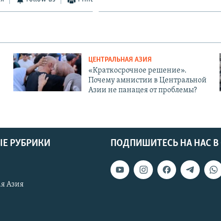
ЦЕНТРАЛЬНАЯ АЗИЯ
«Краткосрочное решение».
Почему амнистии в Центральной
Азии не панацея от проблемы?
Е РУБРИКИ
ПОДПИШИТЕСЬ НА НАС В
я Азия