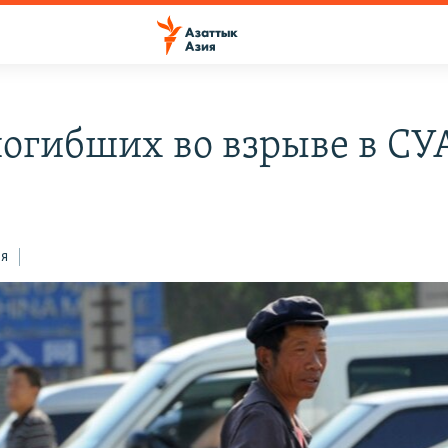
погибших во взрыве в СУ
0
ся