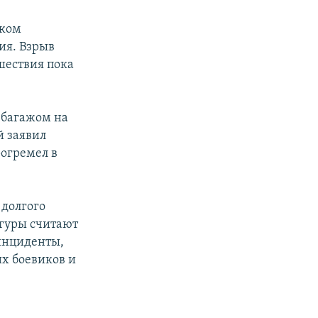
ском
ия. Взрыв
шествия пока
с багажом на
й заявил
рогремел в
 долгого
гуры считают
инциденты,
их боевиков и