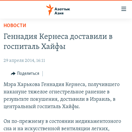
Доступность
ссылок
Вернуться
НОВОСТИ
к
ЦЕНТРАЛЬНАЯ АЗИЯ
Геннадия Кернеса доставили в
основному
НОВОСТИ
КАЗАХСТАН
содержанию
госпиталь Хайфы
ВОЙНА В УКРАИНЕ
Вернутся
КЫРГЫЗСТАН
к
29 апреля 2014, 16:11
НА ДРУГИХ ЯЗЫКАХ
УЗБЕКИСТАН
главной
Поделиться
ТАДЖИКИСТАН
ҚАЗАҚША
навигации
ПОДПИШИТЕСЬ НА НАС В СОЦСЕТЯХ
Вернутся
Мэра Харькова Геннадия Кернеса, получившего
КЫРГЫЗЧА
к
накануне тяжелое огнестрельное ранение в
ЎЗБЕКЧА
поиску
результате покушения, доставили в Израиль, в
ТОҶИКӢ
Все сайты РСЕ/РС
центральный госпиталь Хайфы.
TÜRKMENÇE
Он по-прежнему в состоянии медикаментозного
сна и на искусственной вентиляции легких,