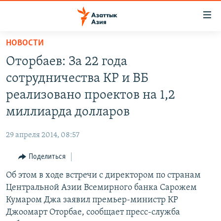
Доступность
ссылок
Вернуться
НОВОСТИ
к
ЦЕНТРАЛЬНАЯ АЗИЯ
Оторбаев: За 22 года
основному
НОВОСТИ
КАЗАХСТАН
содержанию
сотрудничества КР и ВБ
ВОЙНА В УКРАИНЕ
Вернутся
КЫРГЫЗСТАН
реализовано проектов на 1,2
к
НА ДРУГИХ ЯЗЫКАХ
УЗБЕКИСТАН
миллиарда долларов
главной
ТАДЖИКИСТАН
ҚАЗАҚША
навигации
ПОДПИШИТЕСЬ НА НАС В СОЦСЕТЯХ
29 апреля 2014, 08:57
Вернутся
КЫРГЫЗЧА
к
Поделиться
ЎЗБЕКЧА
поиску
Об этом в ходе встречи с директором по странам
ТОҶИКӢ
Все сайты РСЕ/РС
Центральной Азии Всемирного банка Сарожем
TÜRKMENÇE
Кумаром Джа заявил премьер-министр КР
Джоомарт Оторбае, сообщает пресс-служба