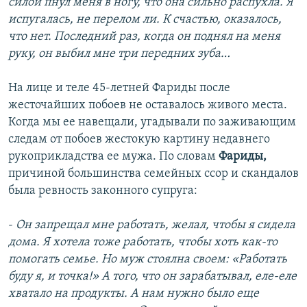
силой пнул меня в ногу, что она сильно распухла. Я
испугалась, не перелом ли. К счастью, оказалось,
что нет. Последний раз, когда он поднял на меня
руку, он выбил мне три передних зуба…
На лице и теле 45-летней Фариды после
жесточайших побоев не оставалось живого места.
Когда мы ее навещали, угадывали по заживающим
следам от побоев жестокую картину недавнего
рукоприкладства ее мужа. По словам
Фариды,
причиной большинства семейных ссор и скандалов
была ревность законного супруга:
-
Он запрещал мне работать, желал, чтобы я сидела
дома. Я хотела тоже работать, чтобы хоть как-то
помогать семье. Но муж стоялна своем: «Работать
буду я, и точка!» А того, что он зарабатывал, еле-еле
хватало на продукты. А нам нужно было еще