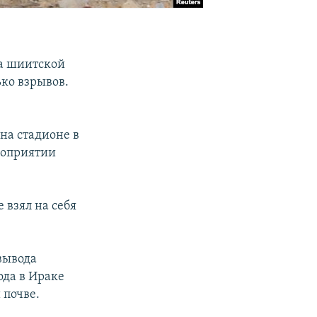
га шиитской
ько взрывов.
 на стадионе в
роприятии
 взял на себя
вывода
ода в Ираке
 почве.