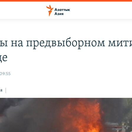
ы на предвыборном мити
де
 09:55
ся