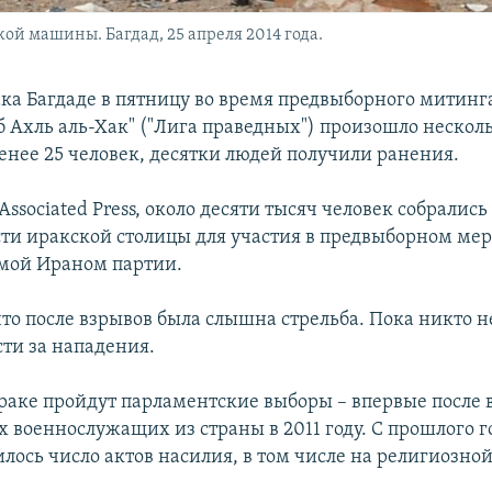
й машины. Багдад, 25 апреля 2014 года.
ака Багдаде в пятницу во время предвыборного митин
б Ахль аль-Хак" ("Лига праведных") произошло нескол
енее 25 человек, десятки людей получили ранения.
Associated Press, около десяти тысяч человек собрались
сти иракской столицы для участия в предвыборном ме
мой Ираном партии.
то после взрывов была слышна стрельба. Пока никто не
сти за нападения.
Ираке пройдут парламентские выборы – впервые после 
 военнослужащих из страны в 2011 году. С прошлого г
лось число актов насилия, в том числе на религиозной