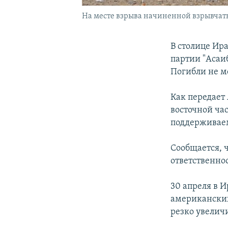
На месте взрыва начиненной взрывчатко
В столице Ир
партии "Асаи
Погибли не м
Как передает 
восточной ча
поддерживае
Сообщается, ч
ответственно
30 апреля в 
американских
резко увеличи