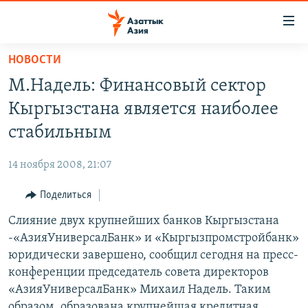
Доступность
ссылок
Вернуться
НОВОСТИ
к
ЦЕНТРАЛЬНАЯ АЗИЯ
М.Надель: Финансовый сектор
основному
НОВОСТИ
КАЗАХСТАН
содержанию
Кыргызстана является наиболее
ВОЙНА В УКРАИНЕ
Вернутся
КЫРГЫЗСТАН
стабильным
к
НА ДРУГИХ ЯЗЫКАХ
УЗБЕКИСТАН
главной
14 ноября 2008, 21:07
ТАДЖИКИСТАН
ҚАЗАҚША
навигации
ПОДПИШИТЕСЬ НА НАС В СОЦСЕТЯХ
Вернутся
Поделиться
КЫРГЫЗЧА
к
Слияние двух крупнейших банков Кыргызстана
ЎЗБЕКЧА
поиску
-«АзияУниверсалБанк» и «Кыргызпромстройбанк»
ТОҶИКӢ
Все сайты РСЕ/РС
юридически завершено, сообщил сегодня на пресс-
конференции председатель совета директоров
TÜRKMENÇE
«АзияУниверсалБанк» Михаил Надель. Таким
образом, образована крупнейшая кредитная