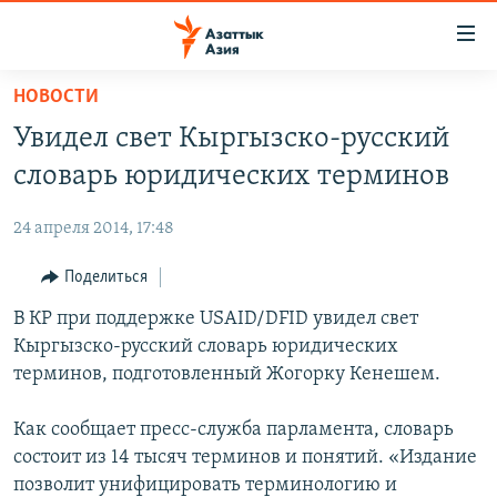
Доступность
ссылок
Вернуться
НОВОСТИ
к
ЦЕНТРАЛЬНАЯ АЗИЯ
Увидел свет Кыргызско-русский
основному
НОВОСТИ
КАЗАХСТАН
содержанию
словарь юридических терминов
ВОЙНА В УКРАИНЕ
Вернутся
КЫРГЫЗСТАН
к
24 апреля 2014, 17:48
НА ДРУГИХ ЯЗЫКАХ
УЗБЕКИСТАН
главной
Поделиться
ТАДЖИКИСТАН
ҚАЗАҚША
навигации
ПОДПИШИТЕСЬ НА НАС В СОЦСЕТЯХ
Вернутся
В КР при поддержке USAID/DFID увидел свет
КЫРГЫЗЧА
к
Кыргызско-русский словарь юридических
ЎЗБЕКЧА
поиску
терминов, подготовленный Жогорку Кенешем.
ТОҶИКӢ
Все сайты РСЕ/РС
Как сообщает пресс-служба парламента, словарь
TÜRKMENÇE
состоит из 14 тысяч терминов и понятий. «Издание
позволит унифицировать терминологию и