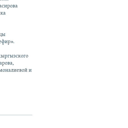
асирова
ека
ицы
ефир».
кыргызского
арова,
моналиевой и