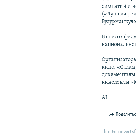
симпатий и 
(«Лучшая реж
Бузурманкуло
В список фил
национальног
Организаторы
кино: «Салам
документальн
киноленты «К
AI
Поделить
This item is part of