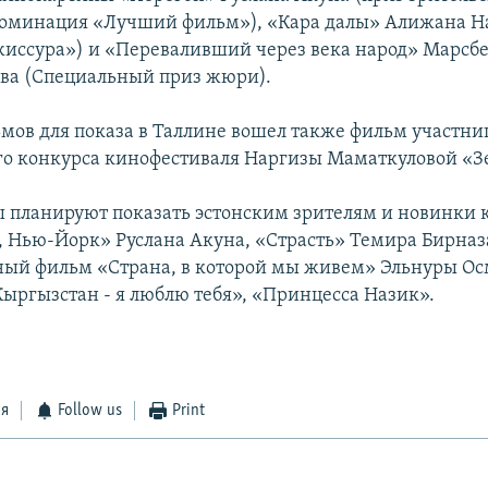
номинация «Лучший фильм»), «Кара далы» Алижана Н
иссура») и «Переваливший через века народ» Марсб
ва (Специальный приз жюри).
ьмов для показа в Таллине вошел также фильм участн
о конкурса кинофестиваля Наргизы Маматкуловой «З
 планируют показать эстонским зрителям и новинки 
, Нью-Йорк» Руслана Акуна, «Страсть» Темира Бирназ
ый фильм «Страна, в которой мы живем» Эльнуры Ос
ыргызстан - я люблю тебя», «Принцесса Назик».
ся
Follow us
Print