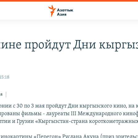
лине пройдут Дни кыргы
15:18
ся
онии с 30 по 3 мая пройдут Дни кыргызского кино, на 
рованы фильмы - лауреаты III Международного кино
алтии и Грузии «Кыргызстан-страна короткометражны
 кинокартины «Перегон» Руслана Акуна (приз зритель