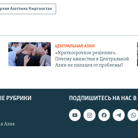
рхив Азаттыка Кыргызстан
ЦЕНТРАЛЬНАЯ АЗИЯ
«Краткосрочное решение».
Почему амнистии в Центральной
Азии не панацея от проблемы?
Е РУБРИКИ
ПОДПИШИТЕСЬ НА НАС В
я Азия