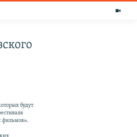
зского
которых будут
фестиваля
х фильмов».
ских