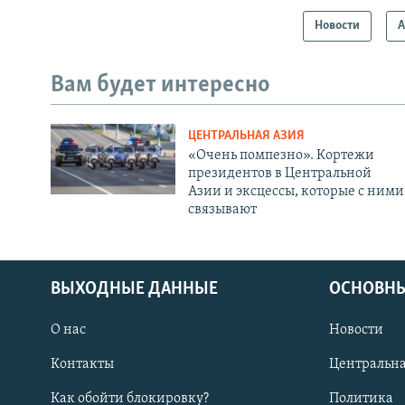
Новости
А
Вам будет интересно
ЦЕНТРАЛЬНАЯ АЗИЯ
«Очень помпезно». Кортежи
президентов в Центральной
Азии и эксцессы, которые с ними
связывают
ВЫХОДНЫЕ ДАННЫЕ
ОСНОВНЫ
О нас
Новости
Контакты
Центральна
Как обойти блокировку?
Политика