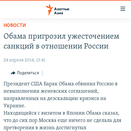
Доступность
ссылок
Вернуться
НОВОСТИ
к
ЦЕНТРАЛЬНАЯ АЗИЯ
Обама пригрозил ужесточением
основному
НОВОСТИ
КАЗАХСТАН
содержанию
санкций в отношении России
ВОЙНА В УКРАИНЕ
Вернутся
КЫРГЫЗСТАН
к
24 апреля 2014, 13:41
НА ДРУГИХ ЯЗЫКАХ
УЗБЕКИСТАН
главной
Поделиться
ТАДЖИКИСТАН
ҚАЗАҚША
навигации
ПОДПИШИТЕСЬ НА НАС В СОЦСЕТЯХ
Вернутся
Президент США Барак Обама обвинил Россию в
КЫРГЫЗЧА
к
невыполнении женевских соглашений,
ЎЗБЕКЧА
поиску
направленных на деэскалацию кризиса на
ТОҶИКӢ
Все сайты РСЕ/РС
Украине.
Находящийся с визитом в Японии Обама сказал,
TÜRKMENÇE
что до сих пор Москва еще ничего не сделала для
претворения в жизнь достигнутых