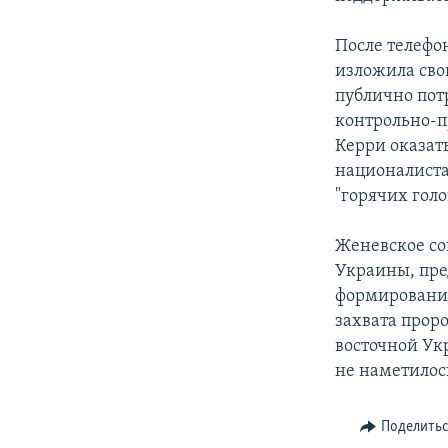
После телефо
изложила сво
публично пот
контрольно-п
Керри оказать
националиста
"горячих голо
Женевское со
Украины, пре
формировани
захвата прор
восточной Ук
не наметилос
Поделить