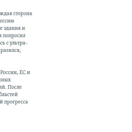
аждая сторона
Россию
е здания и
в попросил
ь с ультра-
разился,
России, ЕС и
нных
й. После
бластей
й прогресса