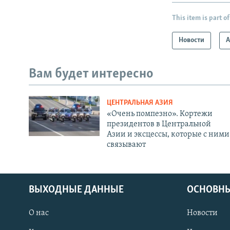
This item is part of
Новости
А
Вам будет интересно
ЦЕНТРАЛЬНАЯ АЗИЯ
«Очень помпезно». Кортежи
президентов в Центральной
Азии и эксцессы, которые с ними
связывают
ВЫХОДНЫЕ ДАННЫЕ
ОСНОВНЫ
О нас
Новости