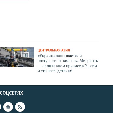
ЦЕНТРАЛЬНАЯ АЗИЯ
«Украина защищается и
поступает правильно». Мигранты
— о топливном кризисе в России
и его последствиях
 СОЦСЕТЯХ