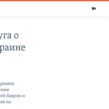
уга о
краине
принять
ении
ей Лавров со
ния на