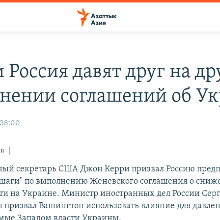
Россия давят друг на др
нении cоглашений об У
 08:00
ся
ный секретарь США Джон Керри призвал Россию пред
шаги" по выполнению Женевского соглашения о сниж
и на Украине. Министр иностранных дел России Серг
ы призвал Вашингтон использовать влияние для давле
мые Западом власти Украины.