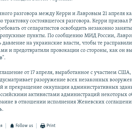
нного разговора между Керри и Лавровым 21 апреля к
ю трактовку состоявшегося разговора. Керри призвал 
ребовать от сепаратистов освободить незаконно заняты
ропускные пункты. По сообщению МИД России, Лавро
 давление на украинские власти, чтобы те расправилис
ми и предотвратили провокации со стороны, как он вы
в".
глашение от 17 апреля, выработанное с участием США, 
дусматривает разоружение всех незаконных вооруже
й и прекращение оккупации административных здани
оссийскими активистами администраций некоторых о
раине в отношении исполнения Женевских соглашени
ь.
ся
Follow us
Print