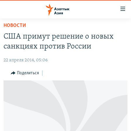
Доступность
ссылок
Вернуться
НОВОСТИ
к
ЦЕНТРАЛЬНАЯ АЗИЯ
США примут решение о новых
основному
НОВОСТИ
КАЗАХСТАН
содержанию
санкциях против России
ВОЙНА В УКРАИНЕ
Вернутся
КЫРГЫЗСТАН
к
22 апреля 2014, 05:06
НА ДРУГИХ ЯЗЫКАХ
УЗБЕКИСТАН
главной
Поделиться
ТАДЖИКИСТАН
ҚАЗАҚША
навигации
ПОДПИШИТЕСЬ НА НАС В СОЦСЕТЯХ
Вернутся
КЫРГЫЗЧА
к
ЎЗБЕКЧА
поиску
ТОҶИКӢ
Все сайты РСЕ/РС
TÜRKMENÇE