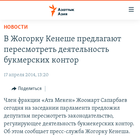
Доступность
ссылок
Вернуться
НОВОСТИ
к
ЦЕНТРАЛЬНАЯ АЗИЯ
В Жогорку Кенеше предлагают
основному
НОВОСТИ
КАЗАХСТАН
содержанию
пересмотреть деятельность
ВОЙНА В УКРАИНЕ
Вернутся
КЫРГЫЗСТАН
букмерских контор
к
НА ДРУГИХ ЯЗЫКАХ
УЗБЕКИСТАН
главной
17 апреля 2014, 13:20
ТАДЖИКИСТАН
ҚАЗАҚША
навигации
ПОДПИШИТЕСЬ НА НАС В СОЦСЕТЯХ
Вернутся
Поделиться
КЫРГЫЗЧА
к
Член фракции «Ата Мекен» Жоомарт Сапарбаев
ЎЗБЕКЧА
поиску
сегодня на заседании парламента предложил
ТОҶИКӢ
Все сайты РСЕ/РС
депутатам пересмотреть законодательство,
регулирующее деятельность букмекерских контор.
TÜRKMENÇE
Об этом сообщает пресс-служба Жогорку Кенеша.