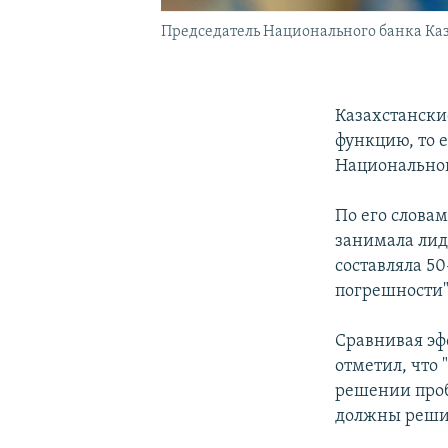
Председатель Национального банка Каз
Казахстански
функцию, то 
Национальног
По его словам
занимала лид
составляла 50
погрешности"
Сравнивая э
отметил, что 
решении проб
должны решить