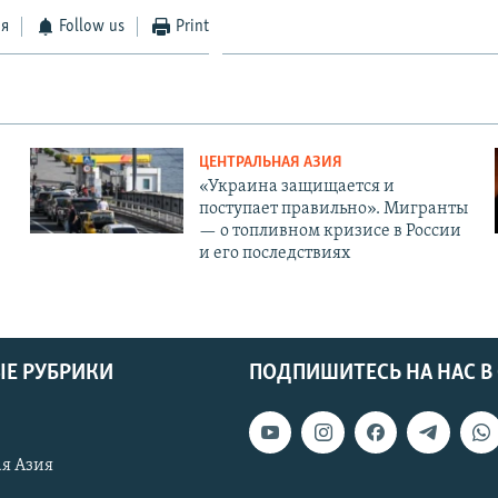
ся
Follow us
Print
ЦЕНТРАЛЬНАЯ АЗИЯ
«Украина защищается и
поступает правильно». Мигранты
— о топливном кризисе в России
и его последствиях
Е РУБРИКИ
ПОДПИШИТЕСЬ НА НАС В
я Азия