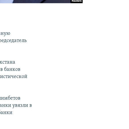
вную
редседатель
ахстана
в банков
атистической
лимбетов
банки увязли в
банки