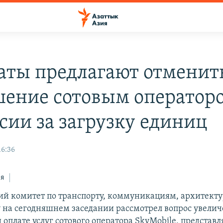
аты предлагают отменит
ение сотовым оператор
сии за загрузку единиц
16:36
ся
й комитет по транспорту, коммуникациям, архитекту
у на сегодняшнем заседании рассмотрел вопрос увели
 оплате услуг сотового оператора SkyMobile, представ