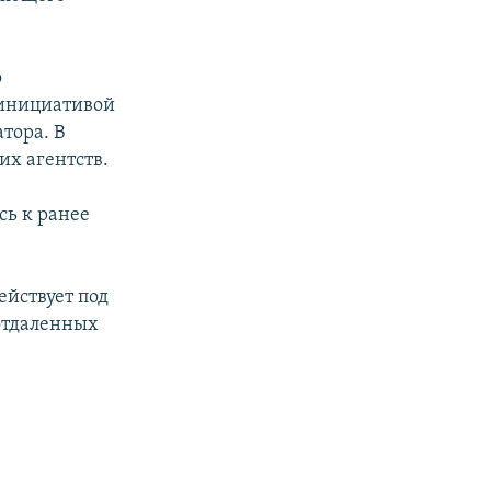
о
 инициативой
тора. В
их агентств.
сь к ранее
ействует под
 отдаленных