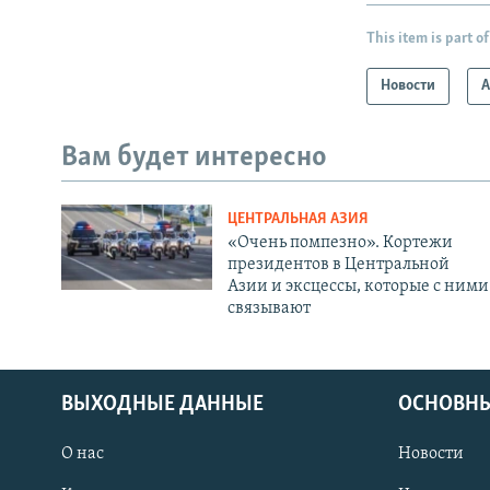
This item is part of
Новости
А
Вам будет интересно
ЦЕНТРАЛЬНАЯ АЗИЯ
«Очень помпезно». Кортежи
президентов в Центральной
Азии и эксцессы, которые с ними
связывают
ВЫХОДНЫЕ ДАННЫЕ
ОСНОВНЫ
О нас
Новости