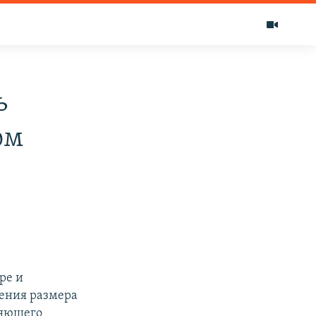
ь
ом
ре и
чения размера
ляющего