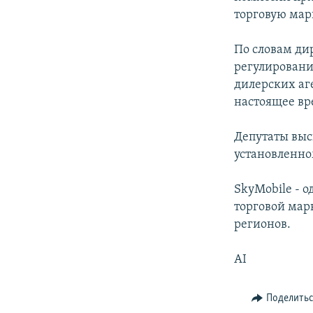
торговую марк
По словам ди
регулировани
дилерских аге
настоящее вр
Депутаты выс
установленно
SkyMobile - о
торговой мар
регионов.
AI
Поделить