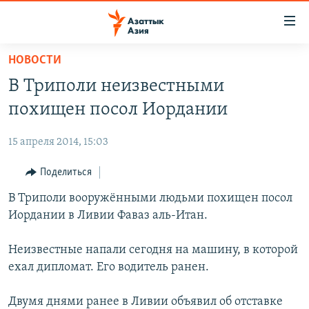
Доступность
ссылок
Вернуться
НОВОСТИ
к
ЦЕНТРАЛЬНАЯ АЗИЯ
В Триполи неизвестными
основному
НОВОСТИ
КАЗАХСТАН
содержанию
похищен посол Иордании
ВОЙНА В УКРАИНЕ
Вернутся
КЫРГЫЗСТАН
к
15 апреля 2014, 15:03
НА ДРУГИХ ЯЗЫКАХ
УЗБЕКИСТАН
главной
Поделиться
ТАДЖИКИСТАН
ҚАЗАҚША
навигации
ПОДПИШИТЕСЬ НА НАС В СОЦСЕТЯХ
Вернутся
В Триполи вооружёнными людьми похищен посол
КЫРГЫЗЧА
к
Иордании в Ливии Фаваз аль-Итан.
ЎЗБЕКЧА
поиску
ТОҶИКӢ
Все сайты РСЕ/РС
Неизвестные напали сегодня на машину, в которой
ехал дипломат. Его водитель ранен.
TÜRKMENÇE
Двумя днями ранее в Ливии объявил об отставке