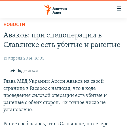
Доступность
ссылок
Вернуться
НОВОСТИ
к
ЦЕНТРАЛЬНАЯ АЗИЯ
Аваков: при спецоперации в
основному
НОВОСТИ
КАЗАХСТАН
содержанию
Славянске есть убитые и раненые
ВОЙНА В УКРАИНЕ
Вернутся
КЫРГЫЗСТАН
к
13 апреля 2014, 16:03
НА ДРУГИХ ЯЗЫКАХ
УЗБЕКИСТАН
главной
Поделиться
ТАДЖИКИСТАН
ҚАЗАҚША
навигации
ПОДПИШИТЕСЬ НА НАС В СОЦСЕТЯХ
Вернутся
Глава МВД Украины Арсен Аваков на своей
КЫРГЫЗЧА
к
странице в Facebook написал, что в ходе
ЎЗБЕКЧА
поиску
проведения силовой операции есть убитые и
ТОҶИКӢ
Все сайты РСЕ/РС
раненые с обеих сторон. Их точное число не
установлено.
TÜRKMENÇE
Ранее сообщалось, что в Славянске, на севере