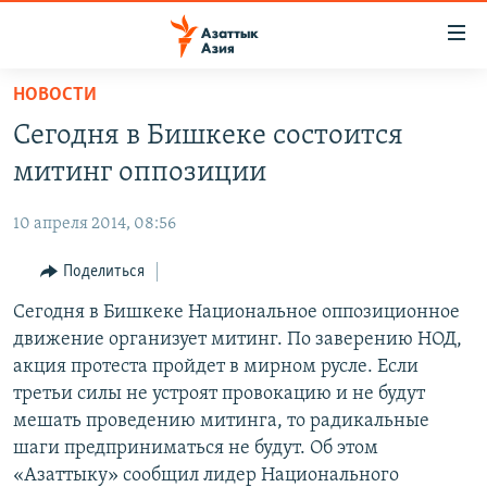
Доступность
ссылок
Вернуться
НОВОСТИ
к
ЦЕНТРАЛЬНАЯ АЗИЯ
Сегодня в Бишкеке состоится
основному
НОВОСТИ
КАЗАХСТАН
содержанию
митинг оппозиции
ВОЙНА В УКРАИНЕ
Вернутся
КЫРГЫЗСТАН
к
10 апреля 2014, 08:56
НА ДРУГИХ ЯЗЫКАХ
УЗБЕКИСТАН
главной
Поделиться
ТАДЖИКИСТАН
ҚАЗАҚША
навигации
ПОДПИШИТЕСЬ НА НАС В СОЦСЕТЯХ
Вернутся
Сегодня в Бишкеке Национальное оппозиционное
КЫРГЫЗЧА
к
движение организует митинг. По заверению НОД,
ЎЗБЕКЧА
поиску
акция протеста пройдет в мирном русле. Если
ТОҶИКӢ
Все сайты РСЕ/РС
третьи силы не устроят провокацию и не будут
мешать проведению митинга, то радикальные
TÜRKMENÇE
шаги предприниматься не будут. Об этом
«Азаттыку» сообщил лидер Национального