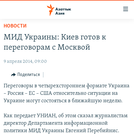
Доступность
ссылок
Вернуться
НОВОСТИ
к
ЦЕНТРАЛЬНАЯ АЗИЯ
МИД Украины: Киев готов к
основному
НОВОСТИ
КАЗАХСТАН
содержанию
переговорам с Москвой
ВОЙНА В УКРАИНЕ
Вернутся
КЫРГЫЗСТАН
к
9 апреля 2014, 09:00
НА ДРУГИХ ЯЗЫКАХ
УЗБЕКИСТАН
главной
Поделиться
ТАДЖИКИСТАН
ҚАЗАҚША
навигации
ПОДПИШИТЕСЬ НА НАС В СОЦСЕТЯХ
Вернутся
Переговоры в четырехстороннем формате Украина
КЫРГЫЗЧА
к
– Россия – ЕС – США относительно ситуации на
ЎЗБЕКЧА
поиску
Украине могут состояться в ближайшую неделю.
ТОҶИКӢ
Все сайты РСЕ/РС
Как передает УНИАН, об этом сказал журналистам
TÜRKMENÇE
директор Департамента информационной
политики МИД Украины Евгений Перебийнис.