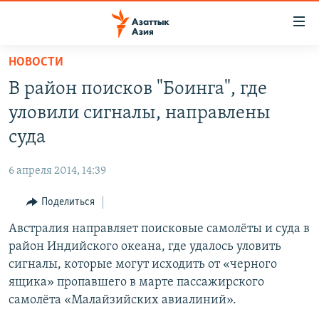
Доступность
ссылок
Вернуться
НОВОСТИ
к
ЦЕНТРАЛЬНАЯ АЗИЯ
В район поисков "Боинга", где
основному
НОВОСТИ
КАЗАХСТАН
содержанию
уловили сигналы, направлены
ВОЙНА В УКРАИНЕ
Вернутся
КЫРГЫЗСТАН
суда
к
НА ДРУГИХ ЯЗЫКАХ
УЗБЕКИСТАН
главной
6 апреля 2014, 14:39
ТАДЖИКИСТАН
ҚАЗАҚША
навигации
ПОДПИШИТЕСЬ НА НАС В СОЦСЕТЯХ
Вернутся
Поделиться
КЫРГЫЗЧА
к
Австралия направляет поисковые самолёты и суда в
ЎЗБЕКЧА
поиску
район Индийского океана, где удалось уловить
ТОҶИКӢ
Все сайты РСЕ/РС
сигналы, которые могут исходить от «черного
ящика» пропавшего в марте пассажирского
TÜRKMENÇE
самолёта «Малайзийских авиалиний».