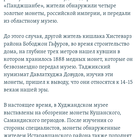
«Панджшанбе», жители обнаружили четыре
золотые монеты, российской империи, и передали
из областному музею.
До этого случая, другой житель кишлака Хистеварз
района Бободжон Гафуров, во время строительство
дома, на глубине трех метров нашел кувшин в
котором хранилось 1888 медных монет, которые он
безвозмездно передал музею. Таджикский
нумизмат Давлатхуджа Довудов, изучив эти
монеты, пришел к выводу, что они относятся к 14-15
векам нашей эры.
В настоящее время, в Худжандском музее
выставлены на обозрение монеты Кушанского,
Самандиского периодов. После изучения со
стороны специалистов, монеты обнаруженные
жителем Истаравшанского района также пополнят