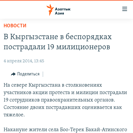
Доступность
ссылок
Вернуться
НОВОСТИ
к
ЦЕНТРАЛЬНАЯ АЗИЯ
В Кыргызстане в беспорядках
основному
НОВОСТИ
КАЗАХСТАН
содержанию
пострадали 19 милиционеров
ВОЙНА В УКРАИНЕ
Вернутся
КЫРГЫЗСТАН
к
4 апреля 2014, 13:45
НА ДРУГИХ ЯЗЫКАХ
УЗБЕКИСТАН
главной
Поделиться
ТАДЖИКИСТАН
ҚАЗАҚША
навигации
ПОДПИШИТЕСЬ НА НАС В СОЦСЕТЯХ
Вернутся
На севере Кыргызстана в столкновениях
КЫРГЫЗЧА
к
участников акции протеста и милиции пострадали
ЎЗБЕКЧА
поиску
19 сотрудников правоохранительных органов.
ТОҶИКӢ
Все сайты РСЕ/РС
Состояние двоих пострадавших оценивается как
тяжелое.
TÜRKMENÇE
Накануне жители села Боо-Терек Бакай-Атинского