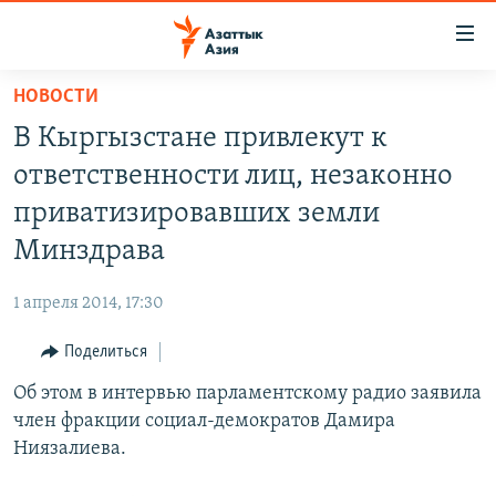
Доступность
ссылок
Вернуться
НОВОСТИ
к
ЦЕНТРАЛЬНАЯ АЗИЯ
В Кыргызстане привлекут к
основному
НОВОСТИ
КАЗАХСТАН
содержанию
ответственности лиц, незаконно
ВОЙНА В УКРАИНЕ
Вернутся
КЫРГЫЗСТАН
приватизировавших земли
к
НА ДРУГИХ ЯЗЫКАХ
УЗБЕКИСТАН
Минздрава
главной
ТАДЖИКИСТАН
ҚАЗАҚША
навигации
ПОДПИШИТЕСЬ НА НАС В СОЦСЕТЯХ
1 апреля 2014, 17:30
Вернутся
КЫРГЫЗЧА
к
Поделиться
ЎЗБЕКЧА
поиску
Об этом в интервью парламентскому радио заявила
ТОҶИКӢ
Все сайты РСЕ/РС
член фракции социал-демократов Дамира
TÜRKMENÇE
Ниязалиева.