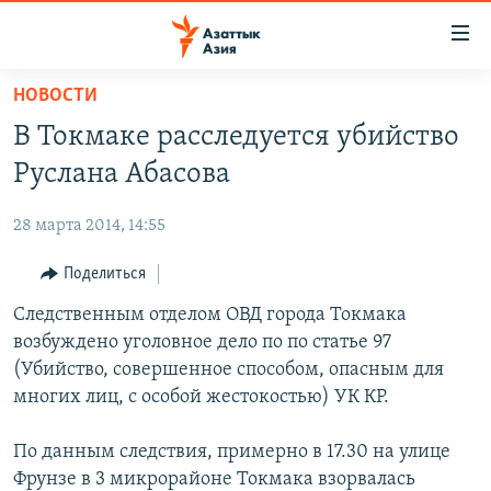
Доступность
ссылок
Вернуться
НОВОСТИ
к
ЦЕНТРАЛЬНАЯ АЗИЯ
В Токмаке расследуется убийство
основному
НОВОСТИ
КАЗАХСТАН
содержанию
Руслана Абасова
ВОЙНА В УКРАИНЕ
Вернутся
КЫРГЫЗСТАН
к
28 марта 2014, 14:55
НА ДРУГИХ ЯЗЫКАХ
УЗБЕКИСТАН
главной
Поделиться
ТАДЖИКИСТАН
ҚАЗАҚША
навигации
ПОДПИШИТЕСЬ НА НАС В СОЦСЕТЯХ
Вернутся
Следственным отделом ОВД города Токмака
КЫРГЫЗЧА
к
возбуждено уголовное дело по по статье 97
ЎЗБЕКЧА
поиску
(Убийство, совершенное способом, опасным для
ТОҶИКӢ
Все сайты РСЕ/РС
многих лиц, с особой жестокостью) УК КР.
TÜRKMENÇE
По данным следствия, примерно в 17.30 на улице
Фрунзе в 3 микрорайоне Токмака взорвалась