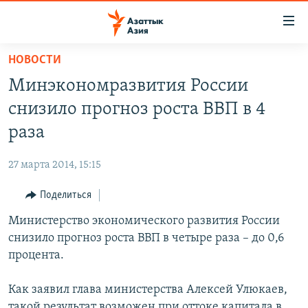
Доступность
ссылок
Вернуться
НОВОСТИ
к
ЦЕНТРАЛЬНАЯ АЗИЯ
Минэкономразвития России
основному
НОВОСТИ
КАЗАХСТАН
содержанию
снизило прогноз роста ВВП в 4
ВОЙНА В УКРАИНЕ
Вернутся
КЫРГЫЗСТАН
раза
к
НА ДРУГИХ ЯЗЫКАХ
УЗБЕКИСТАН
главной
27 марта 2014, 15:15
ТАДЖИКИСТАН
ҚАЗАҚША
навигации
ПОДПИШИТЕСЬ НА НАС В СОЦСЕТЯХ
Вернутся
Поделиться
КЫРГЫЗЧА
к
Министерство экономического развития России
ЎЗБЕКЧА
поиску
снизило прогноз роста ВВП в четыре раза – до 0,6
ТОҶИКӢ
Все сайты РСЕ/РС
процента.
TÜRKMENÇE
Как заявил глава министерства Алексей Улюкаев,
такой результат возможен при оттоке капитала в