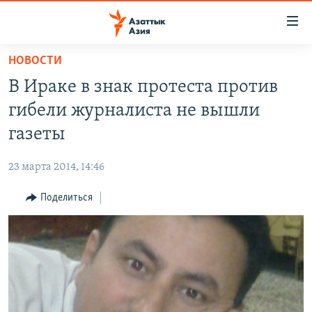
Доступность
ссылок
Вернуться
НОВОСТИ
к
ЦЕНТРАЛЬНАЯ АЗИЯ
В Ираке в знак протеста против
основному
НОВОСТИ
КАЗАХСТАН
содержанию
гибели журналиста не вышли
ВОЙНА В УКРАИНЕ
Вернутся
КЫРГЫЗСТАН
газеты
к
НА ДРУГИХ ЯЗЫКАХ
УЗБЕКИСТАН
главной
23 марта 2014, 14:46
ТАДЖИКИСТАН
ҚАЗАҚША
навигации
ПОДПИШИТЕСЬ НА НАС В СОЦСЕТЯХ
Вернутся
Поделиться
КЫРГЫЗЧА
к
ЎЗБЕКЧА
поиску
ТОҶИКӢ
Все сайты РСЕ/РС
TÜRKMENÇE