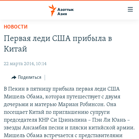
Доступность
ссылок
Вернуться
НОВОСТИ
к
ЦЕНТРАЛЬНАЯ АЗИЯ
Первая леди США прибыла в
основному
НОВОСТИ
КАЗАХСТАН
содержанию
Китай
ВОЙНА В УКРАИНЕ
Вернутся
КЫРГЫЗСТАН
к
22 марта 2014, 10:14
НА ДРУГИХ ЯЗЫКАХ
УЗБЕКИСТАН
главной
Поделиться
ТАДЖИКИСТАН
ҚАЗАҚША
навигации
ПОДПИШИТЕСЬ НА НАС В СОЦСЕТЯХ
Вернутся
В Пекин в пятницу прибыла первая леди США
КЫРГЫЗЧА
к
Мишель Обама, которая путешествует с двумя
ЎЗБЕКЧА
поиску
дочерьми и матерью Мариан Робинсон. Она
ТОҶИКӢ
Все сайты РСЕ/РС
посещает Китай по приглашению супруги
председателя КНР Си Цзиньпина – Пэн Ли Юань –
TÜRKMENÇE
звезды Ансамбля песни и пляски китайской армии.
Мишель Обама встречается с представителями