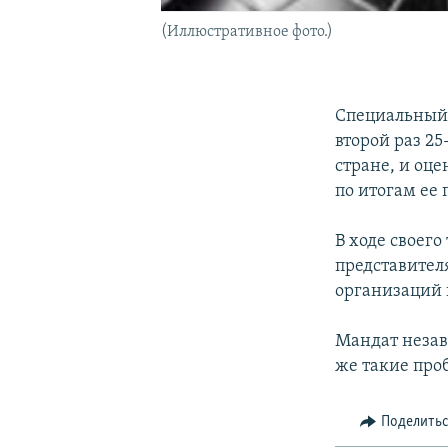
(Иллюстративное фото.)
Специальный 
второй раз 25
стране, и оц
по итогам ее 
В ходе своег
представител
организаций 
Мандат незав
же такие про
Поделить