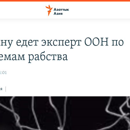
ану едет эксперт ООН по
емам рабства
1:01
ся