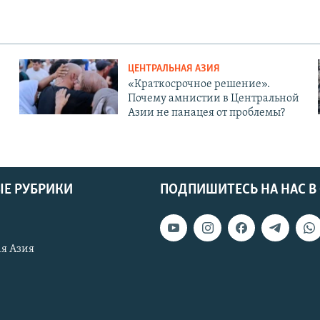
ЦЕНТРАЛЬНАЯ АЗИЯ
«Краткосрочное решение».
Почему амнистии в Центральной
Азии не панацея от проблемы?
Е РУБРИКИ
ПОДПИШИТЕСЬ НА НАС В
я Азия