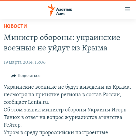
Доступность
ссылок
Вернуться
НОВОСТИ
к
ЦЕНТРАЛЬНАЯ АЗИЯ
Министр обороны: украинские
основному
НОВОСТИ
КАЗАХСТАН
содержанию
военные не уйдут из Крыма
ВОЙНА В УКРАИНЕ
Вернутся
КЫРГЫЗСТАН
к
19 марта 2014, 15:06
НА ДРУГИХ ЯЗЫКАХ
УЗБЕКИСТАН
главной
Поделиться
ТАДЖИКИСТАН
ҚАЗАҚША
навигации
ПОДПИШИТЕСЬ НА НАС В СОЦСЕТЯХ
Вернутся
Украинские военные не будут выведены из Крыма,
КЫРГЫЗЧА
к
несмотря на принятие региона в состав России,
ЎЗБЕКЧА
поиску
сообщает Lenta.ru.
ТОҶИКӢ
Все сайты РСЕ/РС
Об этом заявил министр обороны Украины Игорь
Тенюх в ответ на вопрос журналистов агентства
TÜRKMENÇE
Рейтер.
Утром в среду пророссийски настроенные