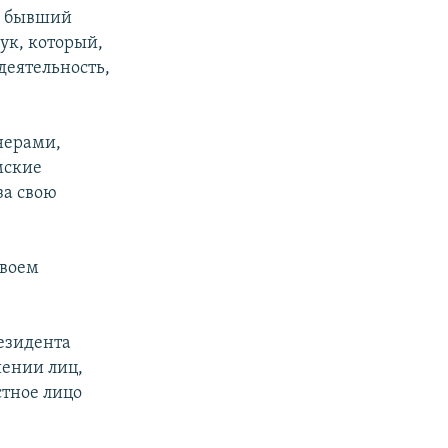
и бывший
ук, который,
деятельность,
нерами,
мские
за свою
своем
езидента
шении лиц,
тное лицо