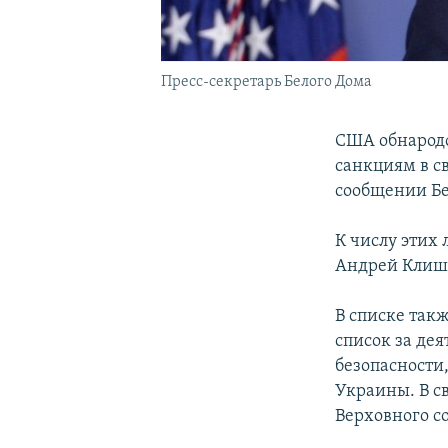
Пресс-секретарь Белого Дома
США обнародо
санкциям в с
сообщении Бе
К числу этих 
Андрей Клиша
В списке так
список за де
безопасности
Украины. В с
Верховного с