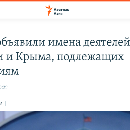
бъявили имена деятеле
и и Крыма, подлежащих
иям
0:39
ся