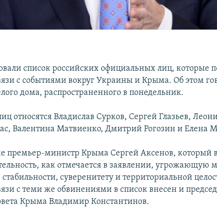
вали список российских официальных лиц, которые п
вязи с событиями вокруг Украины и Крыма. Об этом го
лого дома, распространенного в понедельник.
лиц относятся Владислав Сурков, Сергей Глазьев, Леон
с, Валентина Матвиенко, Дмитрий Рогозин и Елена М
же премьер-министр Крыма Сергей Аксенов, который в
ятельность, как отмечается в заявлении, угрожающую м
, стабильности, суверенитету и территориальной цело
вязи с теми же обвинениями в список внесен и предсе
овета Крыма Владимир Константинов.