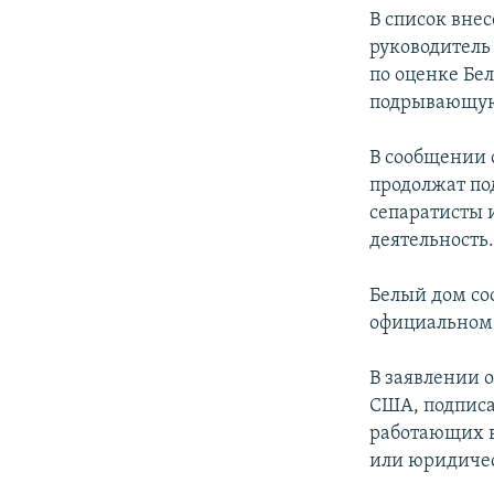
В список вне
руководитель
по оценке Бе
подрывающую
В сообщении 
продолжат по
сепаратисты 
деятельность
Белый дом со
официальном 
В заявлении 
США, подписа
работающих в
или юридическ