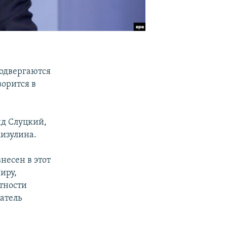
одвергаются
ворится в
ид Слуцкий,
изулина.
несен в этот
иру,
стности
датель