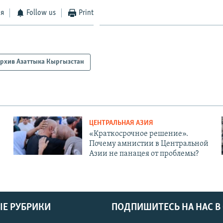
ся
Follow us
Print
рхив Азаттыка Кыргызстан
ЦЕНТРАЛЬНАЯ АЗИЯ
«Краткосрочное решение».
Почему амнистии в Центральной
Азии не панацея от проблемы?
Е РУБРИКИ
ПОДПИШИТЕСЬ НА НАС В