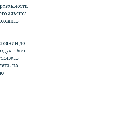
ированности
ого альянса
роходить
стоянии до
оздух. Один
леживать
ета, на
сю