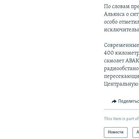
По словам пр
Альянса о си
особо отметил
исключительн
Современные 
400 километр
самолет АВАК
радиообстано
пересекающих
Центральную 
Поделить
This item is part of
Новости
А