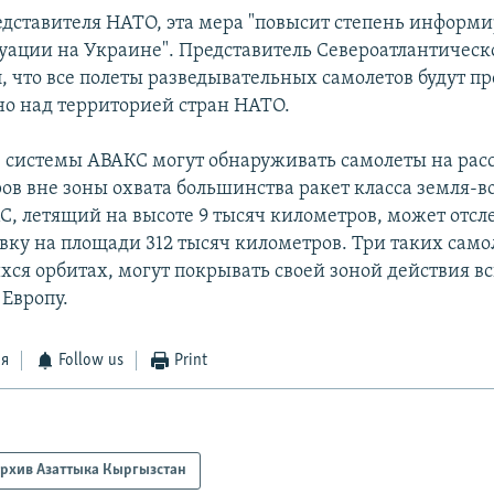
едставителя НАТО, эта мера "повысит степень информ
туации на Украине". Представитель Североатлантическ
, что все полеты разведывательных самолетов будут п
о над территорией стран НАТО.
системы АВАКС могут обнаруживать самолеты на рас
ов вне зоны охвата большинства ракет класса земля-в
С, летящий на высоте 9 тысяч километров, может отс
вку на площади 312 тысяч километров. Три таких самол
ся орбитах, могут покрывать своей зоной действия в
Европу.
ся
Follow us
Print
рхив Азаттыка Кыргызстан