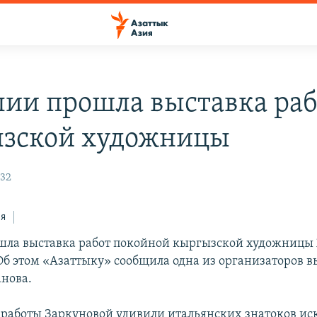
лии прошла выставка раб
зской художницы
:32
ся
шла выставка работ покойной кыргызской художниц
Об этом «Азаттыку» сообщила одна из организаторов в
анова.
, работы Заркуновой удивили итальянских знатоков иск