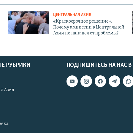
ЦЕНТРАЛЬНАЯ АЗИЯ
«Краткосрочное решение».
Почему амнистии в Центральной
Азии не панацея от проблемы?
Е РУБРИКИ
ПОДПИШИТЕСЬ НА НАС В
я Азия
века