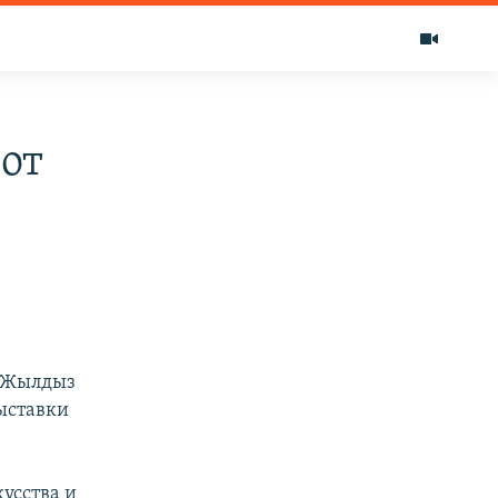
от
ы Жылдыз
ыставки
усства и