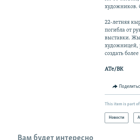
художников. 
22-летняя кы
погибла от ру
выставки. Жы
художницей, 
создать более
ATe/ВК
Поделить
This item is part of
Новости
А
Вам будет интересно