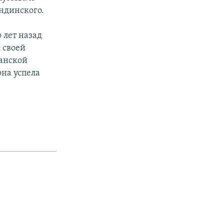
ндинского.
 лет назад
я своей
анской
на успела