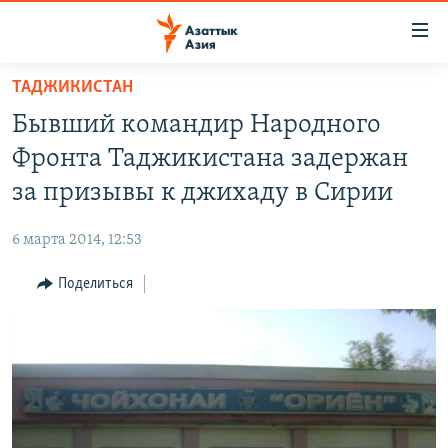
Доступность
ссылок
Вернуться
ТАДЖИКИСТАН
к
ЦЕНТРАЛЬНАЯ АЗИЯ
Бывший командир Народного
основному
НОВОСТИ
КАЗАХСТАН
содержанию
Фронта Таджикистана задержан
ВОЙНА В УКРАИНЕ
Вернутся
КЫРГЫЗСТАН
за призывы к джихаду в Сирии
к
НА ДРУГИХ ЯЗЫКАХ
УЗБЕКИСТАН
главной
6 марта 2014, 12:53
ТАДЖИКИСТАН
ҚАЗАҚША
навигации
ПОДПИШИТЕСЬ НА НАС В СОЦСЕТЯХ
Вернутся
Поделиться
КЫРГЫЗЧА
к
ЎЗБЕКЧА
поиску
ТОҶИКӢ
Все сайты РСЕ/РС
TÜRKMENÇE