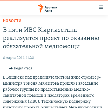
Доступность
ссылок
Вернуться
НОВОСТИ
к
ЦЕНТРАЛЬНАЯ АЗИЯ
В пяти ИВС Кыргызстана
основному
НОВОСТИ
КАЗАХСТАН
содержанию
реализуется проект по оказанию
ВОЙНА В УКРАИНЕ
Вернутся
КЫРГЫЗСТАН
обязательной медпомощи
к
НА ДРУГИХ ЯЗЫКАХ
УЗБЕКИСТАН
главной
6 марта 2014, 11:20
ТАДЖИКИСТАН
ҚАЗАҚША
навигации
ПОДПИШИТЕСЬ НА НАС В СОЦСЕТЯХ
Вернутся
Поделиться
КЫРГЫЗЧА
к
В Бишкеке под председательством вице-премьер-
ЎЗБЕКЧА
поиску
министра Токона Мамытова прошло I заседание
ТОҶИКӢ
Все сайты РСЕ/РС
рабочей группы по предоставлению медико-
санитарной помощи в изоляторах временного
TÜRKMENÇE
содержания (ИВС). Техническую поддержку
пилотного проекта осуществляет Международный