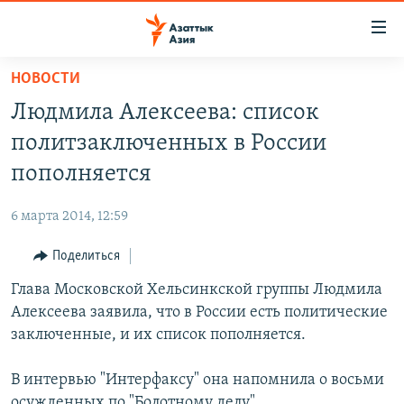
Доступность
ссылок
Вернуться
НОВОСТИ
к
ЦЕНТРАЛЬНАЯ АЗИЯ
Людмила Алексеева: список
основному
НОВОСТИ
КАЗАХСТАН
содержанию
политзаключенных в России
ВОЙНА В УКРАИНЕ
Вернутся
КЫРГЫЗСТАН
пополняется
к
НА ДРУГИХ ЯЗЫКАХ
УЗБЕКИСТАН
главной
6 марта 2014, 12:59
ТАДЖИКИСТАН
ҚАЗАҚША
навигации
ПОДПИШИТЕСЬ НА НАС В СОЦСЕТЯХ
Вернутся
Поделиться
КЫРГЫЗЧА
к
Глава Московской Хельсинкской группы Людмила
ЎЗБЕКЧА
поиску
Алексеева заявила, что в России есть политические
ТОҶИКӢ
Все сайты РСЕ/РС
заключенные, и их список пополняется.
TÜRKMENÇE
В интервью "Интерфаксу" она напомнила о восьми
осужденных по "Болотному делу".