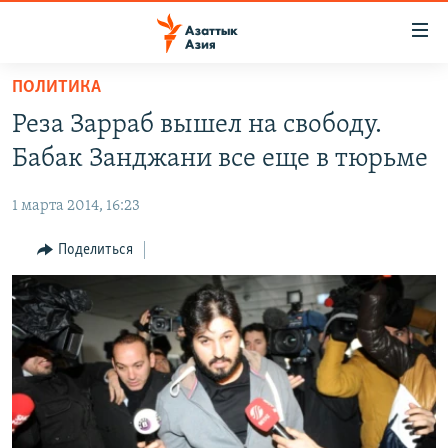
Доступность
ссылок
Вернуться
ПОЛИТИКА
к
ЦЕНТРАЛЬНАЯ АЗИЯ
Реза Зарраб вышел на свободу.
основному
НОВОСТИ
КАЗАХСТАН
содержанию
Бабак Занджани все еще в тюрьме
ВОЙНА В УКРАИНЕ
Вернутся
КЫРГЫЗСТАН
к
1 марта 2014, 16:23
НА ДРУГИХ ЯЗЫКАХ
УЗБЕКИСТАН
главной
Поделиться
ТАДЖИКИСТАН
ҚАЗАҚША
навигации
ПОДПИШИТЕСЬ НА НАС В СОЦСЕТЯХ
Вернутся
КЫРГЫЗЧА
к
ЎЗБЕКЧА
поиску
ТОҶИКӢ
Все сайты РСЕ/РС
TÜRKMENÇE