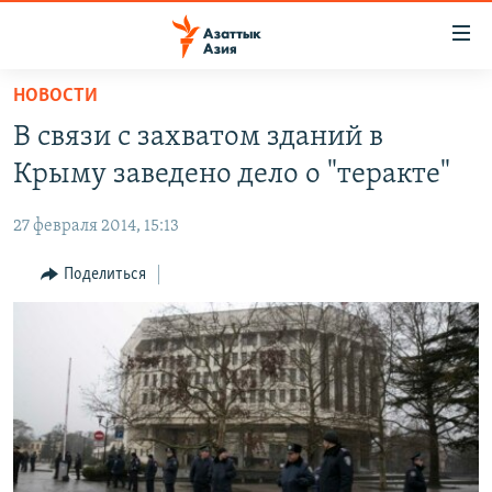
Доступность
ссылок
Вернуться
НОВОСТИ
к
ЦЕНТРАЛЬНАЯ АЗИЯ
В связи с захватом зданий в
основному
НОВОСТИ
КАЗАХСТАН
содержанию
Крыму заведено дело о "теракте"
ВОЙНА В УКРАИНЕ
Вернутся
КЫРГЫЗСТАН
к
27 февраля 2014, 15:13
НА ДРУГИХ ЯЗЫКАХ
УЗБЕКИСТАН
главной
Поделиться
ТАДЖИКИСТАН
ҚАЗАҚША
навигации
ПОДПИШИТЕСЬ НА НАС В СОЦСЕТЯХ
Вернутся
КЫРГЫЗЧА
к
ЎЗБЕКЧА
поиску
ТОҶИКӢ
Все сайты РСЕ/РС
TÜRKMENÇE