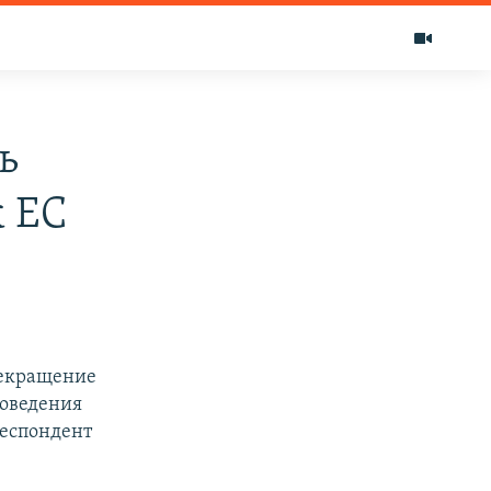
ь
к ЕС
рекращение
роведения
респондент