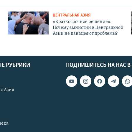
ЦЕНТРАЛЬНАЯ АЗИЯ
«Краткосрочное решение».
Почему амнистии в Центральной
Азии не панацея от проблемы?
Е РУБРИКИ
ПОДПИШИТЕСЬ НА НАС В
я Азия
века