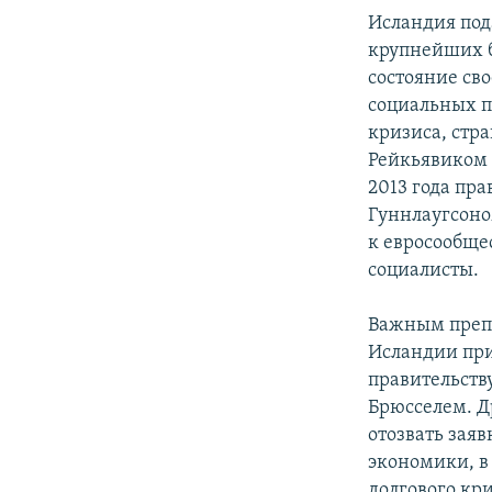
Исландия пода
крупнейших б
состояние св
социальных п
кризиса, стр
Рейкьявиком 
2013 года пр
Гуннлаугсоно
к евросообще
социалисты.
Важным препя
Исландии при
правительству
Брюсселем. Д
отозвать заяв
экономики, в
долгового кри