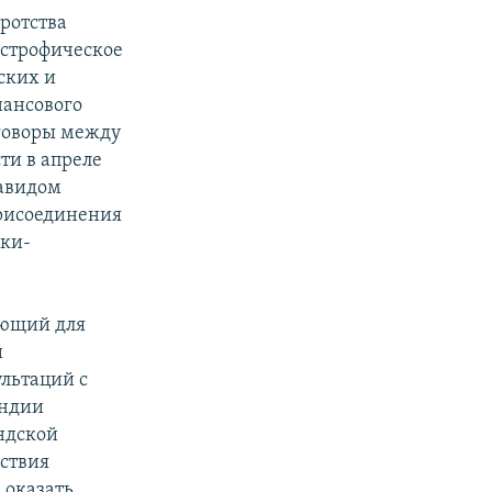
кротства
астрофическое
ских и
нансового
еговоры между
ти в апреле
Давидом
присоединения
ики-
еющий для
й
ультаций с
андии
андской
дствия
 оказать