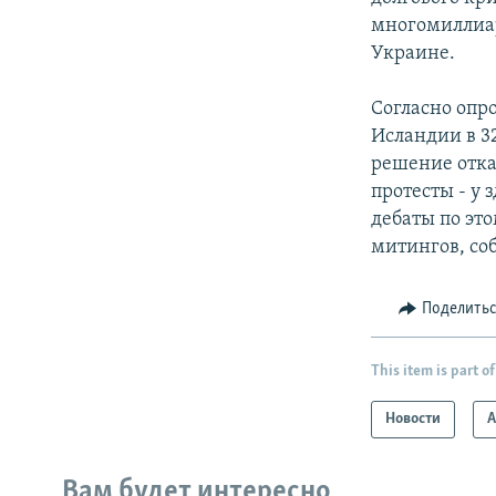
многомиллиар
Украине.
Согласно опр
Исландии в 3
решение отка
протесты - у
дебаты по эт
митингов, со
Поделить
This item is part of
Новости
А
Вам будет интересно