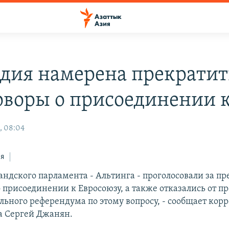
дия намерена прекратит
оворы о присоединении 
, 08:04
ся
андского парламента - Альтинга - проголосовали за п
о присоединении к Евросоюзу, а также отказались от п
ьного референдума по этому вопросу, - сообщает кор
а Сергей Джанян.