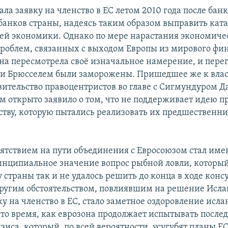
ла заявку на членство в ЕС летом 2010 года после бан
анков страны, надеясь таким образом выправить кат
оей экономики. Однако по мере нарастания экономиче
роблем, связанных с выходом Европы из мирового фи
ана пересмотрела своё изначальное намерение, и пер
и Брюсселем были заморожены. Пришедшее же к влас
авительство правоцентристов во главе с Сигмундуром 
м открыто заявило о том, что не поддерживает идею 
ству, которую пытались реализовать их предшественн
тствием на пути объединения с Евросоюзом стал им
нципиальное значение вопрос рыбной ловли, которы
 страны так и не удалось решить до конца в ходе конс
ругим обстоятельством, повлиявшим на решение Исл
ку на членство в ЕС, стало заметное оздоровление исл
 то время, как еврозона продолжает испытывать после
зиса, который, по всей вероятности, усугубят планы ЕС