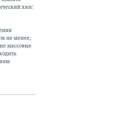
ический хаос
ления
ем не менее,
ане массовые
оходить
раны