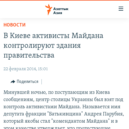
Доступность
ссылок
Вернуться
НОВОСТИ
к
ЦЕНТРАЛЬНАЯ АЗИЯ
В Киеве активисты Майдана
основному
НОВОСТИ
КАЗАХСТАН
содержанию
контролируют здания
ВОЙНА В УКРАИНЕ
Вернутся
КЫРГЫЗСТАН
правительства
к
НА ДРУГИХ ЯЗЫКАХ
УЗБЕКИСТАН
главной
22 февраля 2014, 15:01
ТАДЖИКИСТАН
ҚАЗАҚША
навигации
ПОДПИШИТЕСЬ НА НАС В СОЦСЕТЯХ
Вернутся
Поделиться
КЫРГЫЗЧА
к
Минувшей ночью, по поступающим из Киева
ЎЗБЕКЧА
поиску
сообщениям, центр столицы Украины был взят под
ТОҶИКӢ
Все сайты РСЕ/РС
контроль активистами Майдана. Называется имя
депутата фракции "Батькивщина" Андрея Парубия,
TÜRKMENÇE
который якобы стал "комендантом Майдана" и в
этом качестве утверждает, что протестующие