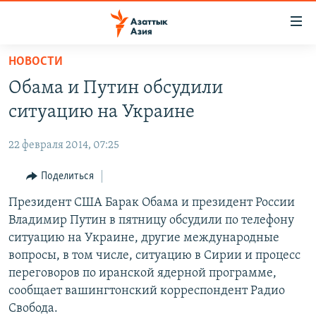
Доступность
ссылок
Вернуться
НОВОСТИ
к
ЦЕНТРАЛЬНАЯ АЗИЯ
Обама и Путин обсудили
основному
НОВОСТИ
КАЗАХСТАН
содержанию
ситуацию на Украине
ВОЙНА В УКРАИНЕ
Вернутся
КЫРГЫЗСТАН
к
22 февраля 2014, 07:25
НА ДРУГИХ ЯЗЫКАХ
УЗБЕКИСТАН
главной
Поделиться
ТАДЖИКИСТАН
ҚАЗАҚША
навигации
ПОДПИШИТЕСЬ НА НАС В СОЦСЕТЯХ
Вернутся
Президент США Барак Обама и президент России
КЫРГЫЗЧА
к
Владимир Путин в пятницу обсудили по телефону
ЎЗБЕКЧА
поиску
ситуацию на Украине, другие международные
ТОҶИКӢ
Все сайты РСЕ/РС
вопросы, в том числе, ситуацию в Сирии и процесс
переговоров по иранской ядерной программе,
TÜRKMENÇE
сообщает вашингтонский корреспондент Радио
Свобода.